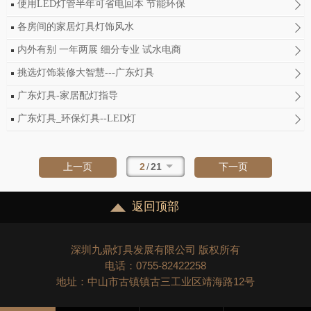
使用LED灯管半年可省电回本 节能环保
各房间的家居灯具灯饰风水
内外有别 一年两展 细分专业 试水电商
挑选灯饰装修大智慧---广东灯具
广东灯具-家居配灯指导
广东灯具_环保灯具--LED灯
2
/
21
上一页
下一页
返回顶部
深圳九鼎灯具发展有限公司 版权所有
电话：0755-82422258
地址：中山市古镇镇古三工业区靖海路12号