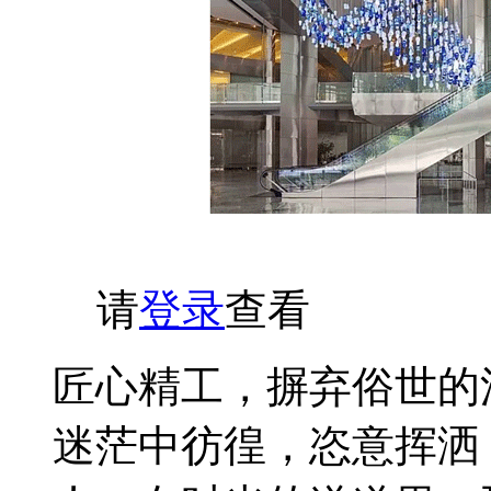
请
登录
查看
匠心精工，摒弃俗世的
迷茫中彷徨，恣意挥洒