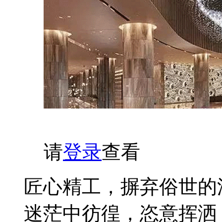
请
登录
查看
匠心精工，摒弃俗世的
迷茫中彷徨，恣意挥洒