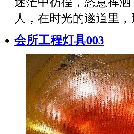
迷茫中彷徨，恣意挥洒
人，在时光的遂道里，
会所工程灯具003