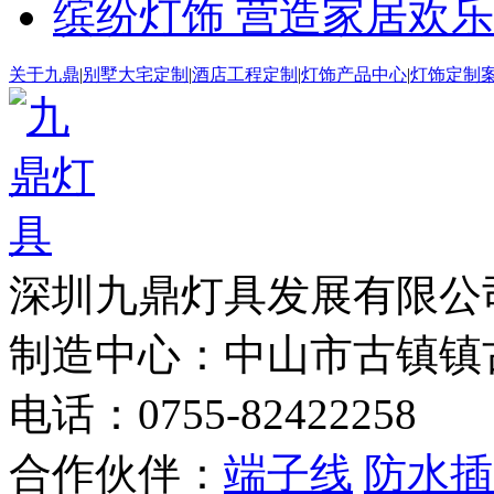
缤纷灯饰 营造家居欢
关于九鼎
|
别墅大宅定制
|
酒店工程定制
|
灯饰产品中心
|
灯饰定制
深圳九鼎灯具发展有
制造中心：中山市古镇镇
电话：0755-82422258
合作伙伴：
端子线
防水插