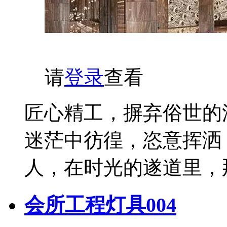
请
登录
查看
匠心精工，摒弃俗世的
迷茫中彷徨，恣意挥洒
人，在时光的遂道里，
会所工程灯具004