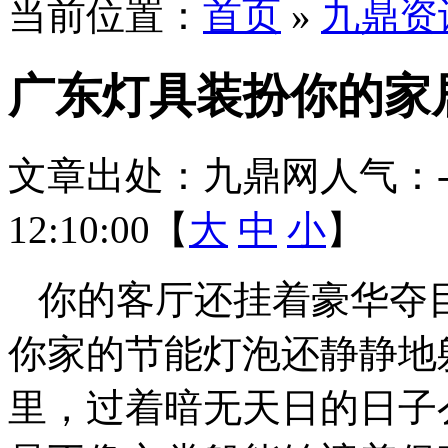
当前位置：
首页
»
九鼎资
广东灯具装扮你的家
文章出处：九鼎网
人气：
12:10:00【
大
中
小
】
你的客厅还挂着豪华夺目
你家的节能灯泡还静静地
里，过着暗无天日的日子