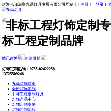
欢迎光临深圳九鼎灯具发展有限公司网站！
[ 注册 ]
|
[ 登录 ]
|
腾讯微博
新浪微博
灯饰定制热线：
0755-82422258
13725509248
九鼎灯饰首页
会所灯饰定制
非标工程定制灯具
灯饰产品中心
灯饰定制案例
灯饰定制流程