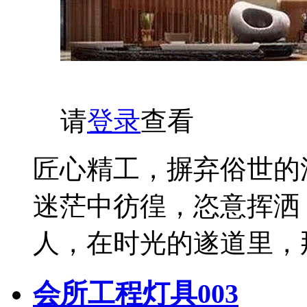
请
登录
查看
匠心精工，摒弃俗世的
迷茫中彷徨，恣意挥洒
人，在时光的遂道里，
会所工程灯具003