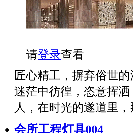
请
登录
查看
匠心精工，摒弃俗世的
迷茫中彷徨，恣意挥洒
人，在时光的遂道里，
会所工程灯具004