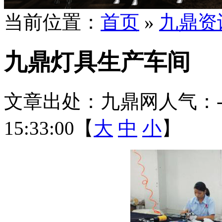
当前位置：
首页
»
九鼎资
九鼎灯具生产车间
文章出处：九鼎网
人气：
15:33:00【
大
中
小
】