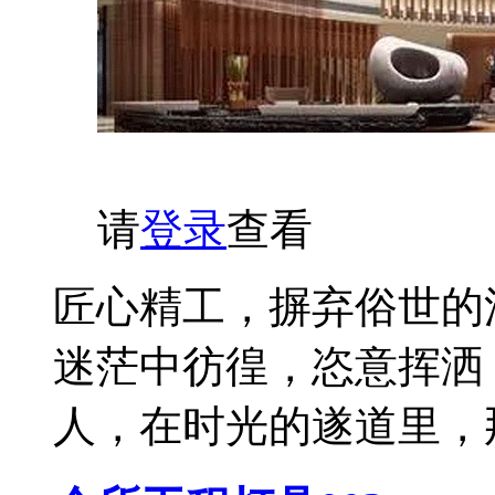
请
登录
查看
匠心精工，摒弃俗世的
迷茫中彷徨，恣意挥洒
人，在时光的遂道里，