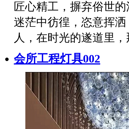
匠心精工，摒弃俗世的
迷茫中彷徨，恣意挥洒
人，在时光的遂道里，
会所工程灯具002