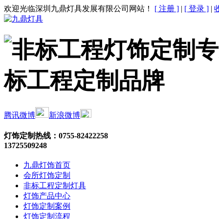
欢迎光临深圳九鼎灯具发展有限公司网站！
[ 注册 ]
|
[ 登录 ]
|
腾讯微博
新浪微博
灯饰定制热线：
0755-82422258
13725509248
九鼎灯饰首页
会所灯饰定制
非标工程定制灯具
灯饰产品中心
灯饰定制案例
灯饰定制流程