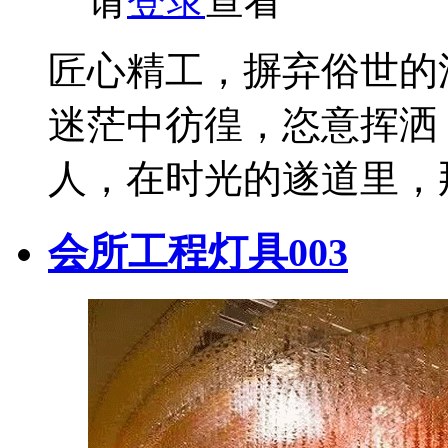
请
登录
查看
匠心精工，摒弃俗世的
迷茫中彷徨，恣意挥洒
人，在时光的遂道里，
会所工程灯具003