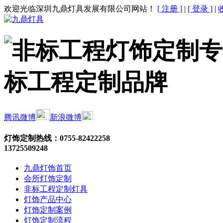
欢迎光临深圳九鼎灯具发展有限公司网站！
[ 注册 ]
|
[ 登录 ]
|
腾讯微博
新浪微博
灯饰定制热线：
0755-82422258
13725509248
九鼎灯饰首页
会所灯饰定制
非标工程定制灯具
灯饰产品中心
灯饰定制案例
灯饰定制流程