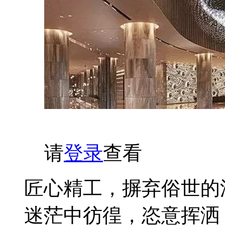
请
登录
查看
匠心精工，摒弃俗世的
迷茫中彷徨，恣意挥洒