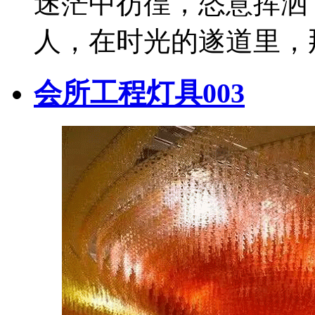
迷茫中彷徨，恣意挥洒
人，在时光的遂道里，
会所工程灯具003