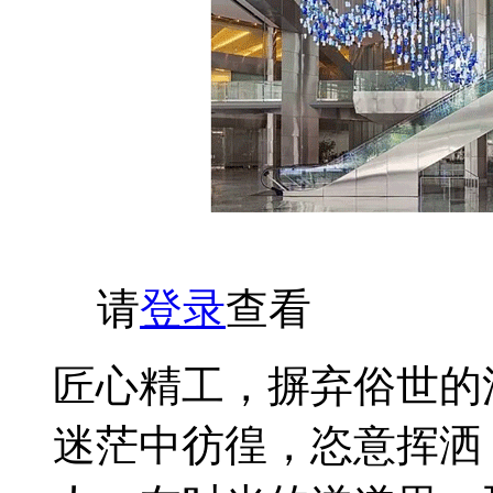
请
登录
查看
匠心精工，摒弃俗世的
迷茫中彷徨，恣意挥洒