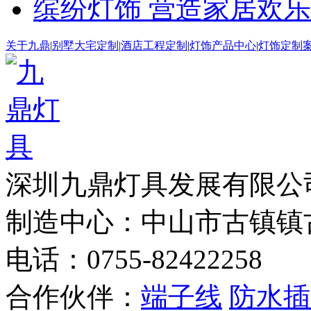
缤纷灯饰 营造家居欢
关于九鼎
|
别墅大宅定制
|
酒店工程定制
|
灯饰产品中心
|
灯饰定制
深圳九鼎灯具发展有
制造中心：中山市古镇镇
电话：0755-82422258
合作伙伴：
端子线
防水插