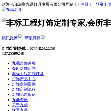
欢迎光临深圳九鼎灯具发展有限公司网站！
[ 注册 ]
|
[ 登录 ]
|
腾讯微博
新浪微博
灯饰定制热线：
0755-82422258
13725509248
九鼎灯饰首页
会所灯饰定制
非标工程定制灯具
灯饰产品中心
灯饰定制案例
灯饰定制流程
灯饰品质保证
九鼎资讯
关于九鼎
联系九鼎