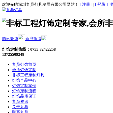
欢迎光临深圳九鼎灯具发展有限公司网站！
[ 注册 ]
|
[ 登录 ]
|
腾讯微博
新浪微博
灯饰定制热线：
0755-82422258
13725509248
九鼎灯饰首页
会所灯饰定制
非标工程定制灯具
灯饰产品中心
灯饰定制案例
灯饰定制流程
灯饰品质保证
九鼎资讯
关于九鼎
联系九鼎