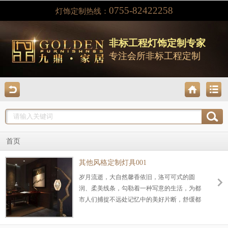
0755-82422258
灯饰定制热线：
非标工程灯饰定制专家
专注会所非标工程定制
首页
其他风格定制灯具001
岁月流逝，大自然馨香依旧，洛可可式的圆
润、柔美线条，勾勒着一种写意的生活，为都
市人们捕捉不远处记忆中的美好片断，舒缓都
市紧张的空气，让生活回归质朴、淳厚、从容
的气韵中，滋润人们的眼睛和心灵。