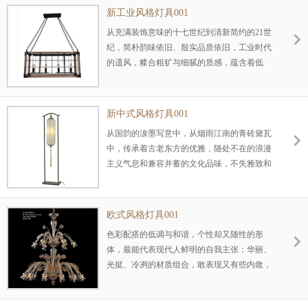
新工业风格灯具001
从充满装饰意味的十七世纪到清新简约的21世
纪，简朴韵味依旧、殷实品质依旧，工业时代
的遗风，糅合粗犷与细腻的质感，蕴含着低
调、含蓄、深沉的气质，品味无限，一切尽在
不事张扬的外表中发挥着无限的张力。
新中式风格灯具001
从国韵的沷墨写意中，从烟雨江南的青砖黛瓦
中，传承着古老东方的优雅，随处不在的浪漫
主义气息和兼容并蓄的文化品味，不失雅致和
高贵的元素，镌刻着历史的痕迹在沉淀中弥久
弥淳......
欧式风格灯具001
色彩配搭的低调与和谐，个性却又随性的形
体，最能代表现代人鲜明的自我主张；华丽、
光挺、冷冽的材质组合，敢表现又有些内敛，
兼具理性与感性，足以解构大都会风格的内
涵…