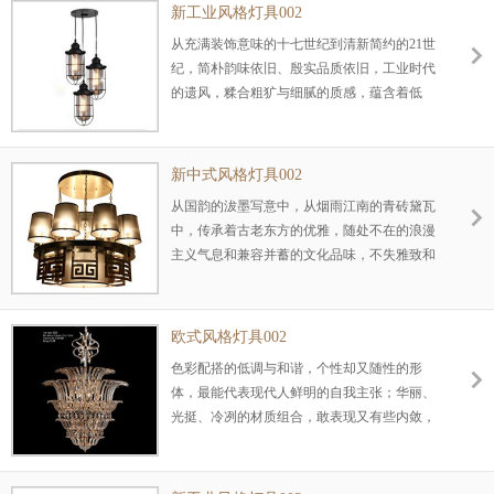
新工业风格灯具002
从充满装饰意味的十七世纪到清新简约的21世
纪，简朴韵味依旧、殷实品质依旧，工业时代
的遗风，糅合粗犷与细腻的质感，蕴含着低
调、含蓄、深沉的气质，品味无限，一切尽在
不事张扬的外表中发挥着无限的张力。
新中式风格灯具002
从国韵的沷墨写意中，从烟雨江南的青砖黛瓦
中，传承着古老东方的优雅，随处不在的浪漫
主义气息和兼容并蓄的文化品味，不失雅致和
高贵的元素，镌刻着历史的痕迹在沉淀中弥久
弥淳......
欧式风格灯具002
色彩配搭的低调与和谐，个性却又随性的形
体，最能代表现代人鲜明的自我主张；华丽、
光挺、冷冽的材质组合，敢表现又有些内敛，
兼具理性与感性，足以解构大都会风格的内
涵…